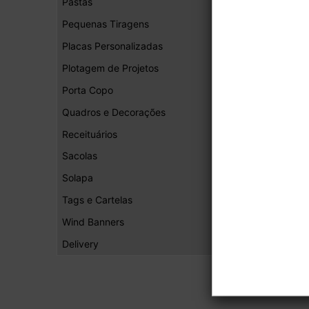
Pastas
Pequenas Tiragens
Placas Personalizadas
Plotagem de Projetos
Porta Copo
Quadros e Decorações
Receituários
Sacolas
Solapa
Tags e Cartelas
Wind Banners
Delivery