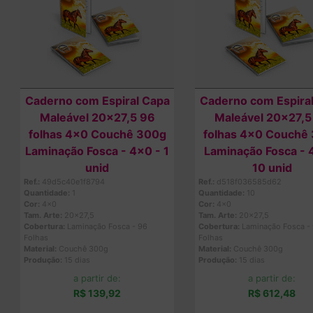
Caderno com Espiral Capa
Caderno com Espira
Maleável 20x27,5 96
Maleável 20x27,5
folhas 4x0 Couchê 300g
folhas 4x0 Couchê
Laminação Fosca - 4x0 - 1
Laminação Fosca - 
unid
10 unid
Ref.:
49d5c40e1f8794
Ref.:
d518f036585d62
Quantidade:
1
Quantidade:
10
Cor:
4x0
Cor:
4x0
Tam. Arte:
20x27,5
Tam. Arte:
20x27,5
Cobertura:
Laminação Fosca - 96
Cobertura:
Laminação Fosca -
Folhas
Folhas
Material:
Couchê 300g
Material:
Couchê 300g
Produção:
15 dias
Produção:
15 dias
a partir de:
a partir de:
R$ 139,92
R$ 612,48