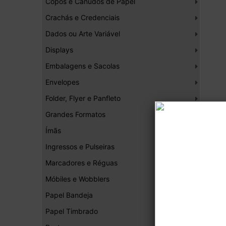
Copos e Canudos de Papel
Crachás e Credenciais
Dados ou Arte Variável
Displays
Embalagens e Sacolas
Envelopes
Folder, Flyer e Panfleto
Grandes Formatos
Ímãs
Ingressos e Pulseiras
Marcadores e Réguas
Móbiles e Wobblers
Papel Bandeja
Papel Timbrado