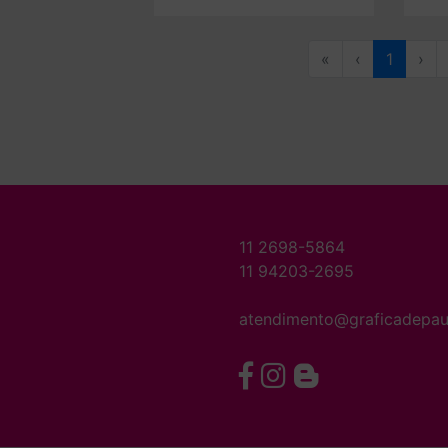
«
‹
1
›
11 2698-5864
11 94203-2695
atendimento@graficadepau