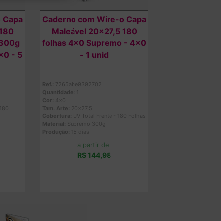
o Capa
Caderno com Wire-o Capa
 180
Maleável 20x27,5 180
 300g
folhas 4x0 Supremo - 4x0
x0 - 5
- 1 unid
Ref.:
7265abe9392702
Quantidade:
1
Cor:
4x0
 180
Tam. Arte:
20x27,5
Cobertura:
UV Total Frente - 180 Folhas
Material:
Supremo 300g
Produção:
15 dias
a partir de:
R$ 144,98
Comprar