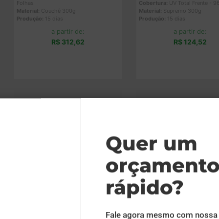
Folhas
Cobertura:
UV Total Frente - 9
Material:
Couchê 300g
Material:
Supremo 300g
Produção:
15 dias
Produção:
15 dias
a partir de:
a partir de:
R$ 312,62
R$ 124,52
Comprar
Comprar
Caderno com Espiral Capa
Caderno com Espira
Maleável 20x27,5 96
Maleável 20x27,5
folhas Capa 4x0 Supremo
folhas Capa 4x0 Su
- 4x0 - 3 unid
- 4x0 - 5 unid