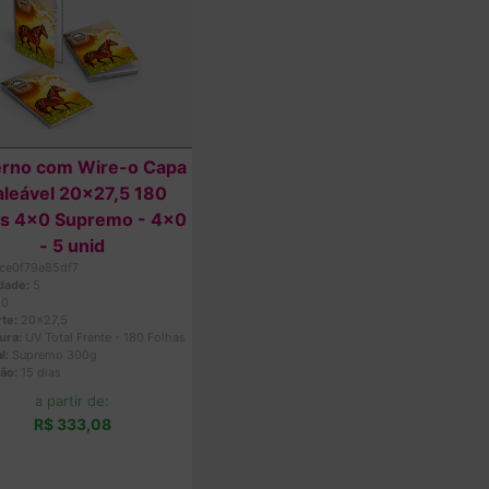
rno com Wire-o Capa
leável 20x27,5 180
as 4x0 Supremo - 4x0
- 5 unid
ce0f79e85df7
dade:
5
x0
te:
20x27,5
ura:
UV Total Frente - 180 Folhas
l:
Supremo 300g
ão:
15 dias
a partir de:
R$ 333,08
Comprar