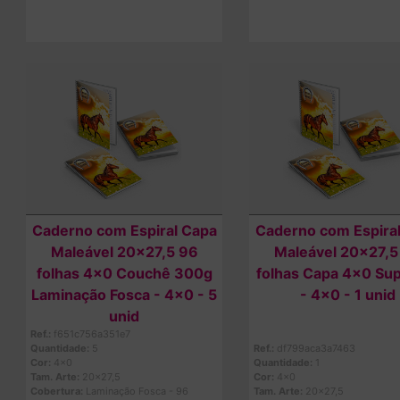
Comprar
Comprar
Caderno com Espiral Capa
Caderno com Espira
Maleável 20x27,5 96
Maleável 20x27,5
folhas 4x0 Couchê 300g
folhas Capa 4x0 Su
Laminação Fosca - 4x0 - 5
- 4x0 - 1 unid
unid
Ref.:
f651c756a351e7
Quantidade:
5
Ref.:
df799aca3a7463
Cor:
4x0
Quantidade:
1
Tam. Arte:
20x27,5
Cor:
4x0
Cobertura:
Laminação Fosca - 96
Tam. Arte:
20x27,5