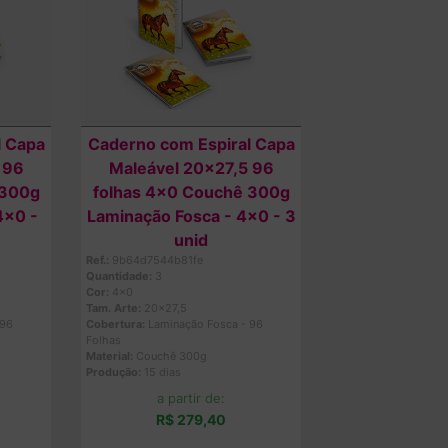
l Capa
Caderno com Espiral Capa
 96
Maleável 20x27,5 96
 300g
folhas 4x0 Couchê 300g
4x0 -
Laminação Fosca - 4x0 - 3
unid
Ref.:
9b64d7544b81fe
Quantidade:
3
Cor:
4x0
Tam. Arte:
20x27,5
 96
Cobertura:
Laminação Fosca - 96
Folhas
Material:
Couchê 300g
Produção:
15 dias
a partir de:
R$ 279,40