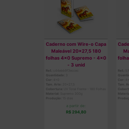
Caderno com Wire-o Capa
Cade
Maleável 20x27,5 180
Ma
folhas 4x0 Supremo - 4x0
folh
- 3 unid
Ref.:
c44ebb9f3eccec
Ref.:
57
Quantidade:
3
Quanti
Cor:
4x0
Cor:
4
Tam. Arte:
20x27,5
Tam. Ar
Cobertura:
UV Total Frente - 180 Folhas
Cobert
Material:
Supremo 300g
Materia
Produção:
15 dias
Produç
a partir de:
R$ 294,80
Comprar