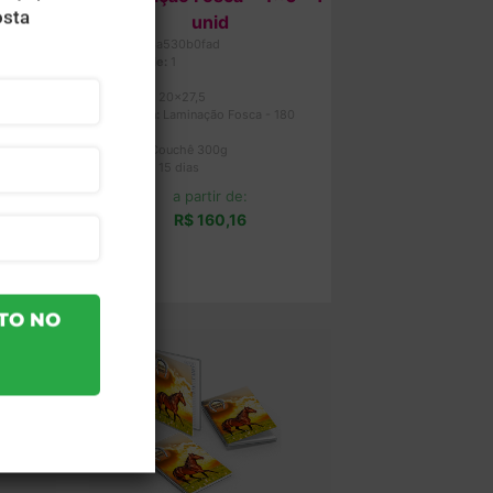
unid
Ref.:
df313a530b0fad
Quantidade:
1
Cor:
4x0
Tam. Arte:
20x27,5
Cobertura:
Laminação Fosca - 180
6 Folhas
Folhas
Material:
Couchê 300g
Produção:
15 dias
a partir de:
R$ 160,16
Comprar