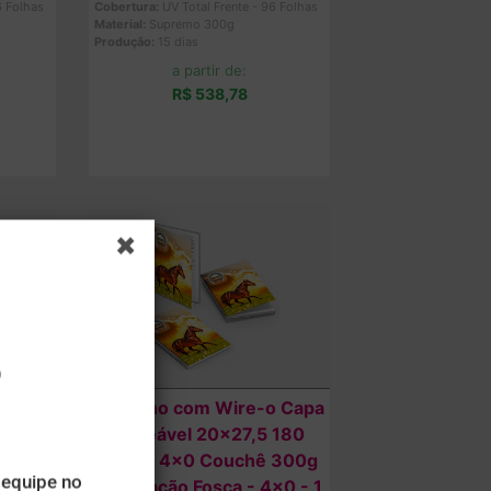
6 Folhas
Cobertura:
UV Total Frente - 96 Folhas
Material:
Supremo 300g
Produção:
15 dias
a partir de:
R$ 538,78
Comprar
l Capa
Caderno com Wire-o Capa
 96
Maleável 20x27,5 180
premo
folhas 4x0 Couchê 300g
Laminação Fosca - 4x0 - 1