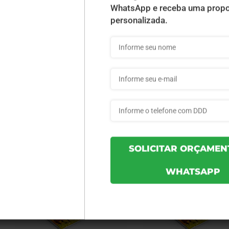
Ref.:
d64f38acb671c5
Ref.:
0d19069393c48d
Quantidade:
3
Quantidade:
5
Cor:
4x0
Cor:
4x0
Tam. Arte:
20x27,5
Tam. Arte:
20x27,5
Cobertura:
UV Total Frente - 96 Folhas
Cobertura:
UV Total Frente - 9
Material:
Supremo 300g
Material:
Supremo 300g
Produção:
15 dias
Produção:
15 dias
a partir de:
a partir de:
R$ 246,62
R$ 277,20
Comprar
Comprar