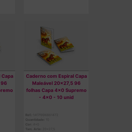
Comprar
l Capa
Caderno com Espiral Capa
 96
Maleável 20x27,5 96
premo
folhas Capa 4x0 Supremo
- 4x0 - 10 unid
Ref.:
14f7f996861472
Quantidade:
10
Cor:
4x0
Tam. Arte:
20x27,5