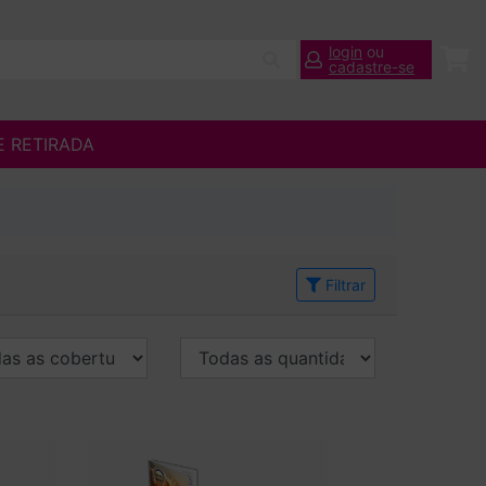
login
ou
cadastre-se
E RETIRADA
Filtrar