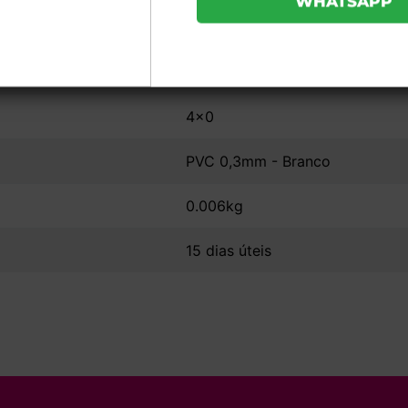
11,5x14cm
Brilho Frente
4x0
PVC 0,3mm - Branco
0.006kg
15 dias úteis