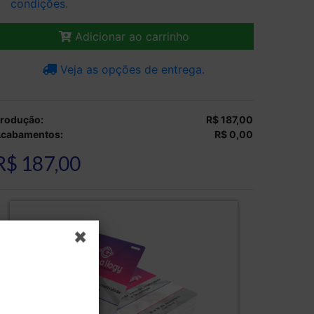
condições
.
Adicionar ao carrinho
Veja as opções de entrega.
rodução:
R$ 187,00
cabamentos:
R$ 0,00
R$ 187,00