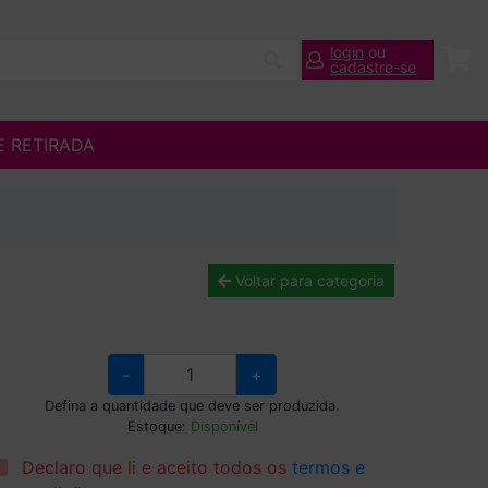
login
ou
cadastre-se
E RETIRADA
Voltar para categoria
-
+
Defina a quantidade que deve ser produzida.
Estoque:
Disponível
Declaro que li e aceito todos os
termos e