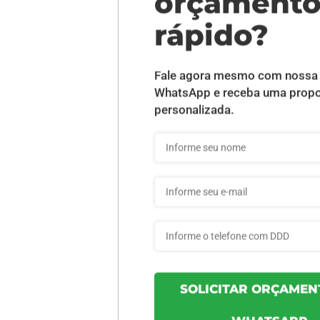
DESCRIÇÃO DO PRODUTO
ilho Frente - 25 unid
INFORMAÇÕES DO PRODUTO
1cfd36555f03d8 - 25un