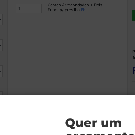
Cantos Arredondados + Dois
Furos p/ presilha
P
A