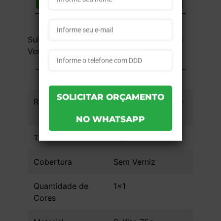
Compartilhar
Lista de desejos
DESCRIÇÃO DO PRODUTO
Sulfite 75g - 1x1 - A5 - 14,8x21 cm - Sem
Verniz - 1 unid
INFORMAÇÕES DO PRODUTO
Referência
ebac0b70a5e30f -
1un
Tamanho da Arte
14,8x21
Cobertura
Sem Verniz
Quantidade de
1x1
Cores