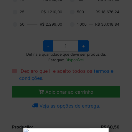
25
R$ 1.210,00
500
R$ 18.676,24
50
R$ 2.299,00
1.000
R$ 36.018,84
-
+
Defina a quantidade que deve ser produzida.
Estoque:
Disponível
Declaro que li e aceito todos os
termos e
condições
.
Adicionar ao carrinho
Veja as opções de entrega.
Produção:
R$ 60,50