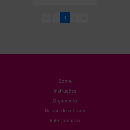
«
‹
1
›
»
Sobre
Instruções
Orçamento
Balcão de retirada
Fale Conosco