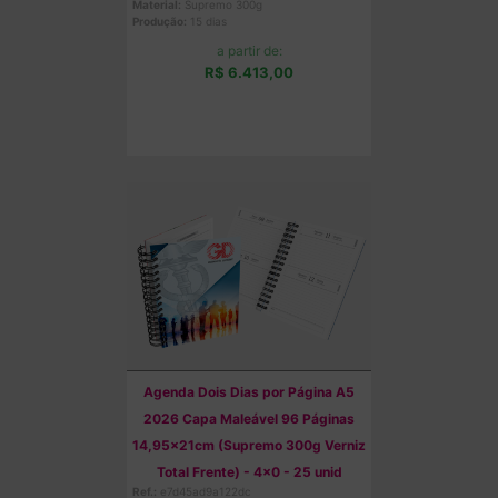
Material:
Supremo 300g
Produção:
15 dias
a partir de:
R$ 6.413,00
Comprar
Agenda Dois Dias por Página A5
2026 Capa Maleável 96 Páginas
14,95x21cm (Supremo 300g Verniz
Total Frente) - 4x0 - 25 unid
Ref.:
e7d45ad9a122dc