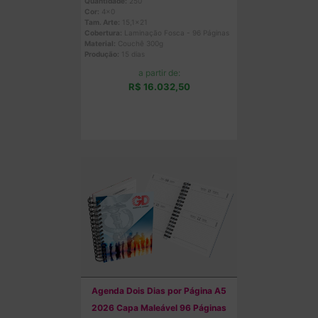
Quantidade:
250
Cor:
4x0
Tam. Arte:
15,1x21
Cobertura:
Laminação Fosca - 96 Páginas
Material:
Couchê 300g
Produção:
15 dias
a partir de:
R$ 16.032,50
Comprar
Agenda Dois Dias por Página A5
2026 Capa Maleável 96 Páginas