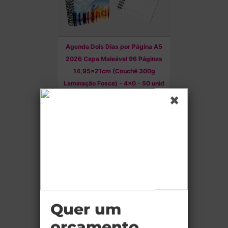
Agenda Dois Dias por Página A5
2026 Capa Maleável 96 Páginas
14,95x21cm (Couchê 300g
Laminação Fosca) - 4x0 - 50 unid
Ref.:
0437d4e476a9a7
Quantidade:
50
Cor:
4x0
Tam. Arte:
15,1x21
Cobertura:
Laminação Fosca - 96 Páginas
Material:
Couchê 300g
Produção:
15 dias
a partir de:
R$ 3.327,50
Comprar