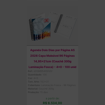
Agenda Dois Dias por Página A5
2026 Capa Maleável 96 Páginas
14,95x21cm (Couchê 300g
Laminação Fosca) - 4x0 - 100 unid
Ref.:
d206895405fd5f
Quantidade:
100
Cor:
4x0
Tam. Arte:
15,1x21
Cobertura:
Laminação Fosca - 96 Páginas
Material:
Couchê 300g
Produção:
15 dias
a partir de:
R$ 6.534,00