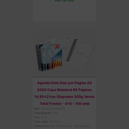
Comprar
Agenda Dois Dias por Página A5
2026 Capa Maleável 96 Páginas
14,95x21cm (Supremo 300g Verniz
Total Frente) - 4x0 - 100 unid
Ref.:
67a25e3f98487b
Quantidade:
100
Cor:
4x0
Tam. Arte:
15,1x21
Cobertura:
UV Total Frente - 96 Paginas