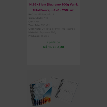
14,95x21cm (Supremo 300g Verniz
Total Frente) - 4x0 - 250 unid
Ref.:
ba3252dec87d19
Quantidade:
250
Cor:
4x0
Tam. Arte:
15,1x21
Cobertura:
UV Total Frente - 96 Paginas
Material:
Supremo 300g
Produção:
15 dias
a partir de:
R$ 15.730,00
Comprar