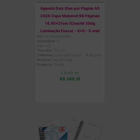
Agenda Dois Dias por Página A5
2026 Capa Maleável 96 Páginas
14,95x21cm (Couchê 300g
Laminação Fosca) - 4x0 - 5 unid
Ref.:
8e1663d43eeb45
Quantidade:
5
Cor:
4x0
Tam. Arte:
15,1x21
Cobertura:
Laminação Fosca - 96 Páginas
Material:
Couchê 300g
Produção:
15 dias
a partir de:
R$ 369,16
Comprar