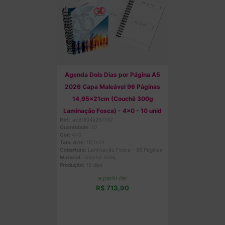
Agenda Dois Dias por Página A5
2026 Capa Maleável 96 Páginas
14,95x21cm (Couchê 300g
Laminação Fosca) - 4x0 - 10 unid
Ref.:
ac6f834a257162
Quantidade:
10
Cor:
4x0
Tam. Arte:
15,1x21
Cobertura:
Laminação Fosca - 96 Páginas
Material:
Couchê 300g
Produção:
15 dias
a partir de:
R$ 713,90
Comprar