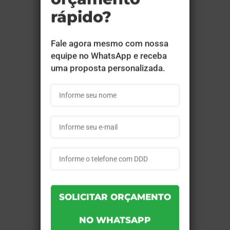
Agenda Dois Dias por Página A5
2026 Capa Maleável 96 Páginas
14,95x21cm (Supremo 300g Verniz
Total Frente) - 4x0 - 1 unid
Ref.:
100a33c4632337
Quantidade:
1
Cor:
4x0
Tam. Arte:
15,1x21
Cobertura:
UV Total Frente - 96 Paginas
Material:
Supremo 300g
Produção:
15 dias
a partir de:
R$ 84,70
Comprar