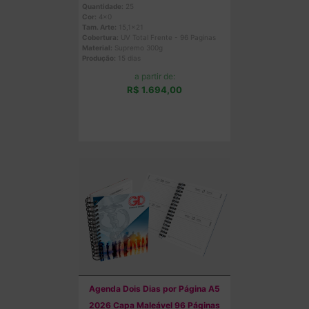
Quantidade:
25
Cor:
4x0
Tam. Arte:
15,1x21
Cobertura:
UV Total Frente - 96 Paginas
Material:
Supremo 300g
Produção:
15 dias
a partir de:
R$ 1.694,00
Comprar
Agenda Dois Dias por Página A5
2026 Capa Maleável 96 Páginas