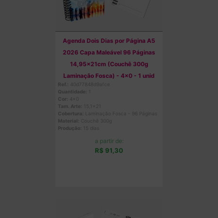
Agenda Dois Dias por Página A5
2026 Capa Maleável 96 Páginas
14,95x21cm (Couchê 300g
Laminação Fosca) - 4x0 - 1 unid
Ref.:
40d77848d9afce
Quantidade:
1
Cor:
4x0
Tam. Arte:
15,1x21
Cobertura:
Laminação Fosca - 96 Páginas
Material:
Couchê 300g
Produção:
15 dias
a partir de:
R$ 91,30
Comprar