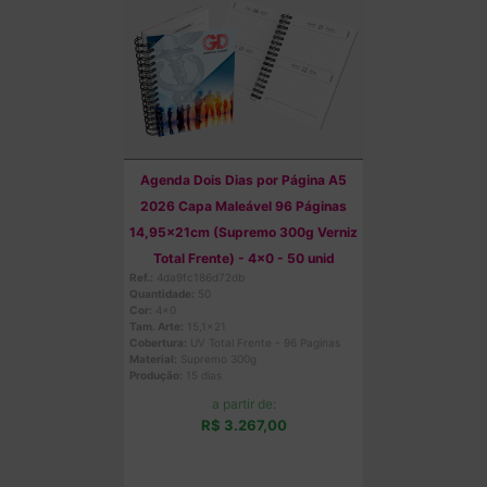
Agenda Dois Dias por Página A5
2026 Capa Maleável 96 Páginas
14,95x21cm (Supremo 300g Verniz
Total Frente) - 4x0 - 50 unid
Ref.:
4da9fc186d72db
Quantidade:
50
Cor:
4x0
Tam. Arte:
15,1x21
Cobertura:
UV Total Frente - 96 Paginas
Material:
Supremo 300g
Produção:
15 dias
a partir de:
R$ 3.267,00
Comprar