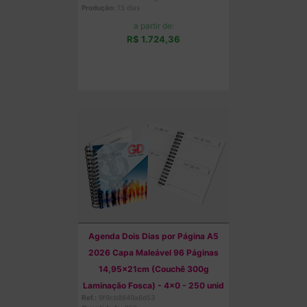
Produção:
15 dias
a partir de:
R$ 1.724,36
Comprar
Agenda Dois Dias por Página A5
2026 Capa Maleável 96 Páginas
14,95x21cm (Couchê 300g
Laminação Fosca) - 4x0 - 250 unid
Ref.:
9f9cb8649a6d53