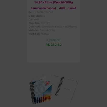
14,95x21cm (Couchê 300g
Laminação Fosca) - 4x0 - 3 unid
Ref.:
fc2e0ffd56b0e2
Quantidade:
3
Cor:
4x0
Tam. Arte:
15,1x21
Cobertura:
Laminação Fosca - 96 Páginas
Material:
Couchê 300g
Produção:
15 dias
a partir de:
R$ 232,32
Comprar