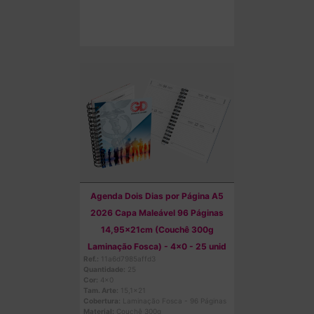
Comprar
Agenda Dois Dias por Página A5
2026 Capa Maleável 96 Páginas
14,95x21cm (Couchê 300g
Laminação Fosca) - 4x0 - 25 unid
Ref.:
11a6d7985affd3
Quantidade:
25
Cor:
4x0
Tam. Arte:
15,1x21
Cobertura:
Laminação Fosca - 96 Páginas
Material:
Couchê 300g