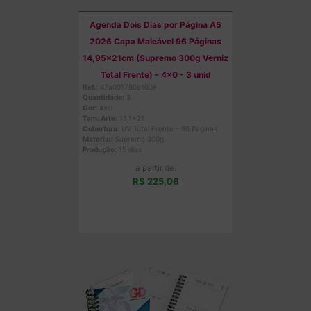
Agenda Dois Dias por Página A5
2026 Capa Maleável 96 Páginas
14,95x21cm (Supremo 300g Verniz
Total Frente) - 4x0 - 3 unid
Ref.:
47a001780e163e
Quantidade:
3
Cor:
4x0
Tam. Arte:
15,1x21
Cobertura:
UV Total Frente - 96 Paginas
Material:
Supremo 300g
Produção:
15 dias
a partir de:
R$ 225,06
Comprar