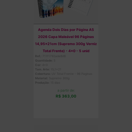
Agenda Dois Dias por Página A5
2026 Capa Maleável 96 Páginas
14,95x21cm (Supremo 300g Verniz
Total Frente) - 4x0 - 5 unid
Ref.:
711f1792ade8d8
Quantidade:
5
Cor:
4x0
Tam. Arte:
15,1x21
Cobertura:
UV Total Frente - 96 Paginas
Material:
Supremo 300g
Produção:
15 dias
a partir de:
R$ 363,00
Comprar