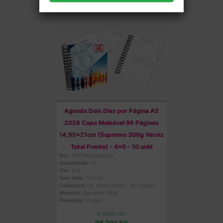
Agenda Dois Dias por Página A5
2026 Capa Maleável 96 Páginas
14,95x21cm (Supremo 300g Verniz
Total Frente) - 4x0 - 10 unid
Ref.:
9291965ce9e3d0
Quantidade:
10
Cor:
4x0
Tam. Arte:
15,1x21
Cobertura:
UV Total Frente - 96 Paginas
Material:
Supremo 300g
Produção:
15 dias
a partir de:
R$ 701,80