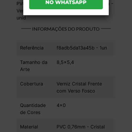
PVC 0,76mm - Cristal - 4x0 - 8,5x5,4 cm -
Verniz Cristal Frente com Verso Fosco - 1
unid
INFORMAÇÕES DO PRODUTO
Referência
f8adb5da13a45b - 1un
Tamanho da
8,5x5,4
Arte
Cobertura
Verniz Cristal Frente
com Verso Fosco
Quantidade
4x0
de Cores
Material
PVC 0,76mm - Cristal