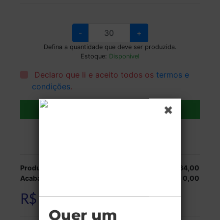
-
+
Defina a quantidade que deve ser produzida.
Estoque:
Disponível
Declaro que li e aceito todos os
termos e
condições
.
Adicionar ao carrinho
Veja as opções de entrega.
Produção:
R$ 264,00
Acabamentos:
R$ 0,00
R$ 264,00