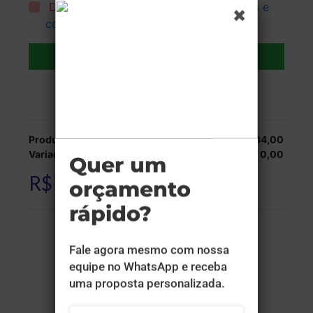
Declaro que li e aceito todos os
termos e
condições
.
Adicionar ao carrinho
Veja as opções de entrega.
Produção:
R$ 534,00
Variações:
R$ 0,00
R$ 534,00