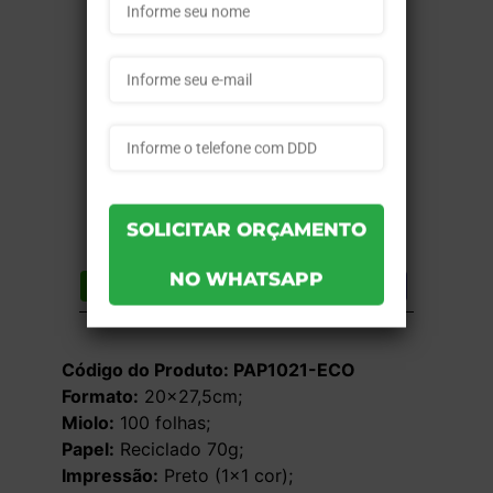
Compartilhar
Lista de desejos
DESCRIÇÃO DO PRODUTO
Código do Produto: PAP1021-ECO
Formato:
20×27,5cm;
Miolo:
100 folhas;
Papel:
Reciclado 70g;
Impressão:
Preto (1×1 cor);