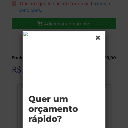
Declaro que li e aceito todos os
termos e
condições
.
Adicionar ao carrinho
Veja as opções de entrega.
Produção:
R$ 99,00
R$ 99,00