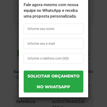
Compartilhar
Lista de desejos
DESCRIÇÃO DO PRODUTO
Supremo 300g - 4x0 - 8x4cm - Sem Verniz
- 250 unid
INFORMAÇÕES DO PRODUTO
Referência
bd3037964d52a5 -