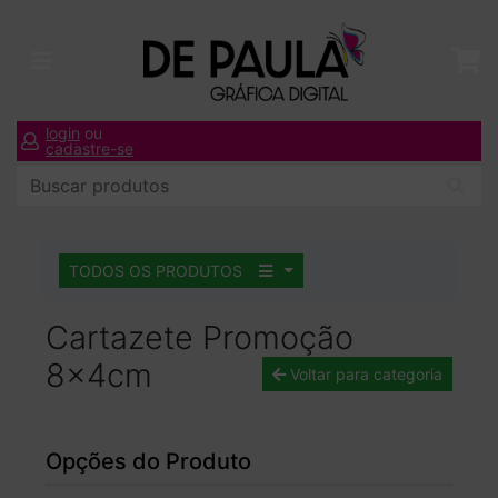
login
ou
cadastre-se
TODOS OS PRODUTOS
Cartazete Promoção
8x4cm
Voltar para categoria
Opções do Produto