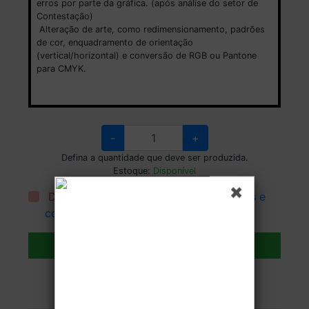
erros por parte da gráfica. (após análise do setor de
Contestação)
Alteração de arte, como redimensionamento, padrões
de cor, enquadramento de orientação
(vertical/horizontal) e conversão de RGB ou Pantone
para CMYK.
-
+
Defina a quantidade que deve ser produzida.
Estoque:
Disponível
Declaro que li e aceito todos os
termos e
condições
.
Adicionar ao carrinho
Veja as opções de entrega.