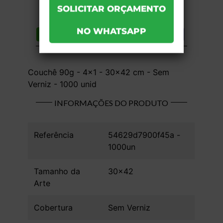
Compartilhar
Lista de desejos
DESCRIÇÃO DO PRODUTO
Couchê 90g - 4x1 - 30x42 cm - Sem
Verniz - 1000 unid
INFORMAÇÕES DO PRODUTO
Referência
54629d7900f45a -
1000un
Tamanho da
30x42
Arte
Cobertura
Sem Verniz