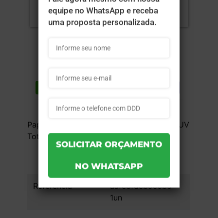
Compartilhar
Lista de desejos
DESCRIÇÃO DO PRODUTO
Papel Baralho 280g - 4x4 - 5,7x8,7cm - UV
Total Frente e Verso - 1 unid
INFORMAÇÕES DO PRODUTO
Referência
aafe3fdcb9c6b0 -
1un