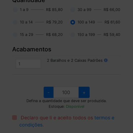
1 a 9
R$ 85,80
30 a 99
R$ 66,00
10 a 14
R$ 79,20
100 a 149
R$ 61,60
15 a 29
R$ 68,20
150 a 199
R$ 59,40
Acabamentos
2 Baralhos e 2 Caixas Padrões
-
+
Defina a quantidade que deve ser produzida.
Estoque:
Disponível
Declaro que li e aceito todos os
termos e
condições
.