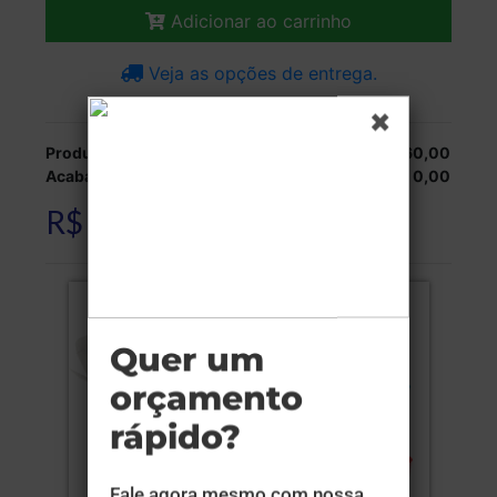
Adicionar ao carrinho
Veja as opções de entrega.
Produção:
R$ 6.160,00
Acabamentos:
R$ 0,00
R$ 6.160,00