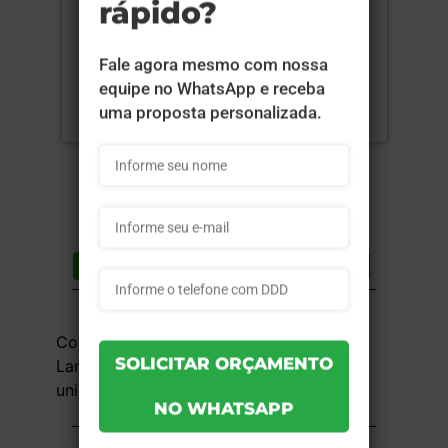
Compartilhar
Lista de desejos
DESCRIÇÃO DO PRODUTO
Couchê 300g - 4x0 - 18,9x9x27 cm -
Laminação Fosca + UV Localizado - 250
unid
INFORMAÇÕES DO PRODUTO