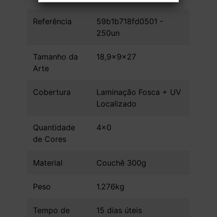
Referência
59b1b718fd0501 -
250un
Tamanho da
18,9x9x27
Arte
Cobertura
Laminação Fosca + UV
Localizado
Quantidade
4x0
de Cores
Material
Couchê 300g
Peso
1.276kg
Tempo de
15 dias úteis