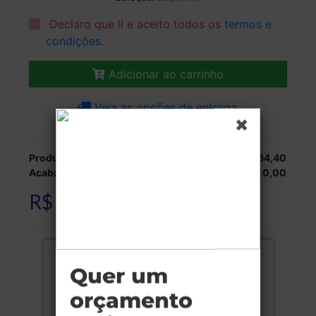
Declaro que li e aceito todos os
termos e
condições
.
Adicionar ao carrinho
Veja as opções de entrega.
Produção:
R$ 6.164,40
Acabamentos:
R$ 0,00
R$ 6.164,40