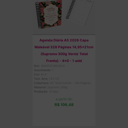
Agenda Diária A5 2026 Capa
Maleável 328 Páginas 14,95x21cm
(Supremo 300g Verniz Total
Frente) - 4x0 - 1 unid
Ref.:
66d5fd706528c9
Quantidade:
1
Cor:
4x0
Tam. Arte:
15,1x21
Cobertura:
UV Total Frente - 164 Páginas
Material:
Supremo 300g
Produção:
15 dias
a partir de:
R$ 106,48
Comprar