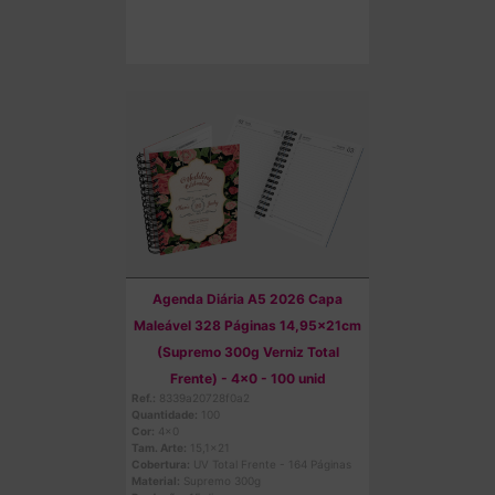
Comprar
Agenda Diária A5 2026 Capa
Maleável 328 Páginas 14,95x21cm
(Supremo 300g Verniz Total
Frente) - 4x0 - 100 unid
Ref.:
8339a20728f0a2
Quantidade:
100
Cor:
4x0
Tam. Arte:
15,1x21
Cobertura:
UV Total Frente - 164 Páginas
Material:
Supremo 300g