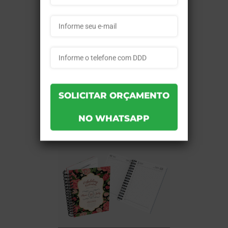
(Supremo 300g Verniz Total
Frente) - 4x0 - 25 unid
Ref.:
7067495c00c30c
Quantidade:
25
Cor:
4x0
Tam. Arte:
15,1x21
Cobertura:
UV Total Frente - 164 Páginas
Material:
Supremo 300g
Produção:
15 dias
a partir de:
R$ 2.087,36
Comprar