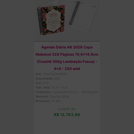
Agenda Diária A6 2026 Capa
Maleável 328 Páginas 10,6x14,9cm
(Couchê 300g Laminação Fosca) -
4x0 - 250 unid
Ref.:
19def5d3406845
Quantidade:
250
Cor:
4x0
Tam. Arte:
10,6 x 14,9
Cobertura:
Laminação Fosca - 164 Páginas
Material:
Couchê 300g
Produção:
15 dias
a partir de:
R$ 13.763,86
Comprar