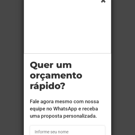
Cor:
4x0
Tam. Arte:
15,1x21
Cobertura:
UV Total Frente - 164 Páginas
Material:
Supremo 300g
Produção:
15 dias
a partir de:
R$ 72.837,16
Comprar
Agenda Diária A5 2026 Capa
Maleável 328 Páginas 14,95x21cm