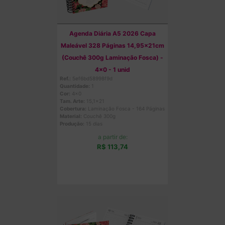
Agenda Diária A5 2026 Capa
Maleável 328 Páginas 14,95x21cm
(Couchê 300g Laminação Fosca) -
4x0 - 1 unid
Ref.:
5ef6bd58998f9d
Quantidade:
1
Cor:
4x0
Tam. Arte:
15,1x21
Cobertura:
Laminação Fosca - 164 Páginas
Material:
Couchê 300g
Produção:
15 dias
a partir de:
R$ 113,74
Comprar