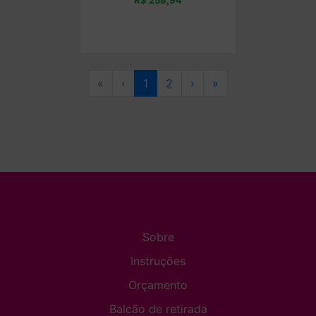
Comprar
«
‹
1
2
›
»
Sobre
Instruções
Orçamento
Balcão de retirada