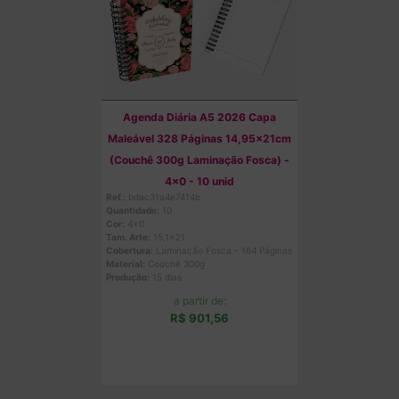
Agenda Diária A5 2026 Capa
Maleável 328 Páginas 14,95x21cm
(Couchê 300g Laminação Fosca) -
4x0 - 10 unid
Ref.:
bdac31a4e7414b
Quantidade:
10
Cor:
4x0
Tam. Arte:
15,1x21
Cobertura:
Laminação Fosca - 164 Páginas
Material:
Couchê 300g
Produção:
15 dias
a partir de:
R$ 901,56
Comprar