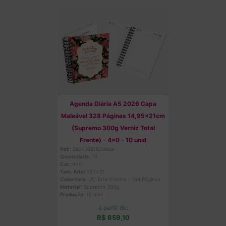
Agenda Diária A5 2026 Capa
Maleável 328 Páginas 14,95x21cm
(Supremo 300g Verniz Total
Frente) - 4x0 - 10 unid
Ref.:
2e21368102daba
Quantidade:
10
Cor:
4x0
Tam. Arte:
15,1x21
Cobertura:
UV Total Frente - 164 Páginas
Material:
Supremo 300g
Produção:
15 dias
a partir de:
R$ 859,10