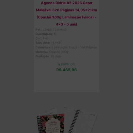
Agenda Diária A5 2026 Capa
Maleável 328 Páginas 14,95x21cm
(Couchê 300g Laminação Fosca) -
4x0 - 5 unid
Ref.:
c2eb2df2afeba3
Quantidade:
5
Cor:
4x0
Tam. Arte:
15,1x21
Cobertura:
Laminação Fosca - 164 Páginas
Material:
Couchê 300g
Produção:
15 dias
a partir de:
R$ 465,96
Comprar