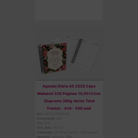
Comprar
Agenda Diária A5 2026 Capa
Maleável 328 Páginas 14,95x21cm
(Supremo 300g Verniz Total
Frente) - 4x0 - 500 unid
Ref.:
e50100728326b0
Quantidade:
500
Cor:
4x0
Tam. Arte:
15,1x21
Cobertura:
UV Total Frente - 164 Páginas
Material:
Supremo 300g