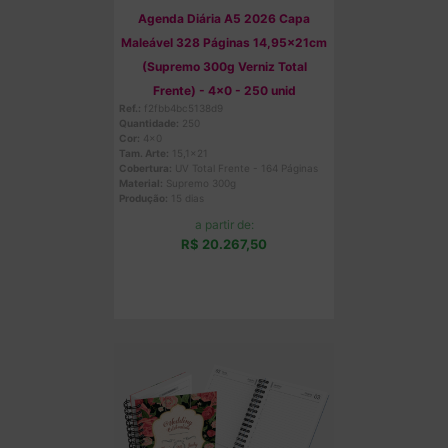
Agenda Diária A5 2026 Capa
Maleável 328 Páginas 14,95x21cm
(Supremo 300g Verniz Total
Frente) - 4x0 - 250 unid
Ref.:
f2fbb4bc5138d9
Quantidade:
250
Cor:
4x0
Tam. Arte:
15,1x21
Cobertura:
UV Total Frente - 164 Páginas
Material:
Supremo 300g
Produção:
15 dias
a partir de:
R$ 20.267,50
Comprar