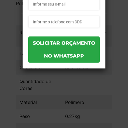
Polímero - Sem Verniz - 3 unid
INFORMAÇÕES DO PRODUTO
Referência
ac1d09cd024057 -
3un
Tamanho da Arte
Cobertura
Sem Verniz
Quantidade de
Cores
Material
Polímero
Peso
0.27kg