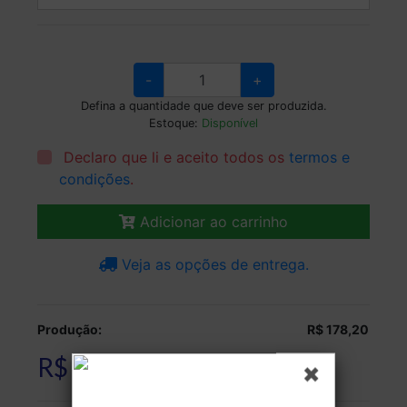
-
+
Defina a quantidade que deve ser produzida.
Estoque:
Disponível
Declaro que li e aceito todos os
termos e
condições
.
Adicionar ao carrinho
Veja as opções de entrega.
Produção:
R$ 178,20
R$ 178,20