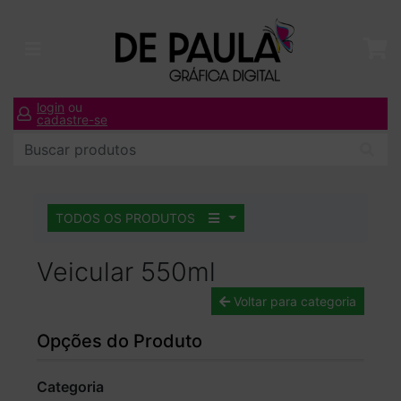
login
ou
cadastre-se
TODOS OS PRODUTOS
Veicular 550ml
Voltar para categoria
Opções do Produto
Categoria