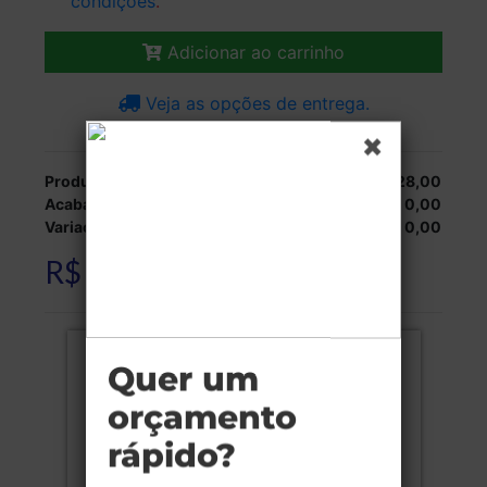
condições
.
Adicionar ao carrinho
Veja as opções de entrega.
Produção:
R$ 528,00
Acabamentos:
R$ 0,00
Variações:
R$ 0,00
R$ 528,00