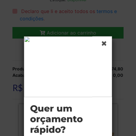
Declaro que li e aceito todos os
termos e
condições
.
Adicionar ao carrinho
Veja as opções de entrega.
Produção:
R$ 74,80
Acabamentos:
R$ 0,00
R$ 74,80