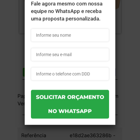
Compartilhar
Lista de desejos
DESCRIÇÃO DO PRODUTO
Papelão 340g - 4x0 - 16,5x13x8cm - Sem
Verniz - 25 unid
INFORMAÇÕES DO PRODUTO
Referência
e18d2ae363286b -