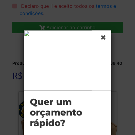
Declaro que li e aceito todos os
termos e
condições
.
Adicionar ao carrinho
Veja as opções de entrega.
Produção:
R$ 169,40
R$ 169,40