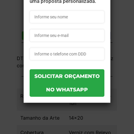
Compartilhar
Lista de desejos
DESCRIÇÃO DO PRODUTO
DTF UV RÍGIDO - 4x0 - 14x20 cm - Verniz
com Relevo - 1 unid
INFORMAÇÕES DO PRODUTO
Referência
a7e87624cdd63f -
1un
Tamanho da Arte
14x20
Cobertura
Verniz com Relevo