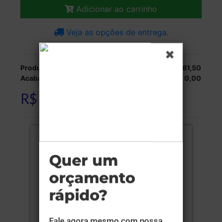
Adicionar ao carrinho
Veja as opções de entrega.
Produção:
R$ 181,50
Acabamentos:
R$ 0,00
R$ 181,50