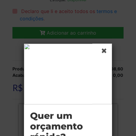
Declaro que li e aceito todos os
termos e
condições
.
Adicionar ao carrinho
Veja as opções de entrega.
Produção:
R$ 798,60
Acabamentos:
R$ 0,00
R$ 798,60