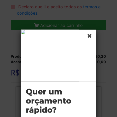
Declaro que li e aceito todos os
termos e
condições
.
Adicionar ao carrinho
Veja as opções de entrega.
Produção:
R$ 90,20
Acabamentos:
R$ 0,00
R$ 90,20