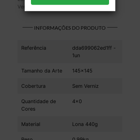
Verniz - 1 unid
INFORMAÇÕES DO PRODUTO
Referência
dda699062ed1ff -
1un
Tamanho da Arte
145x145
Cobertura
Sem Verniz
Quantidade de
4x0
Cores
Material
Lona 440g
Peso
0.99kg