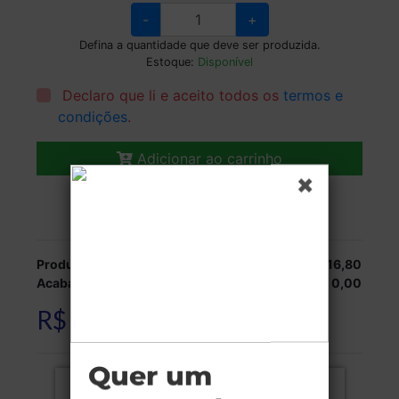
-
+
Defina a quantidade que deve ser produzida.
Estoque:
Disponível
Declaro que li e aceito todos os
termos e
condições
.
Adicionar ao carrinho
Veja as opções de entrega.
Produção:
R$ 316,80
Acabamentos:
R$ 0,00
R$ 316,80