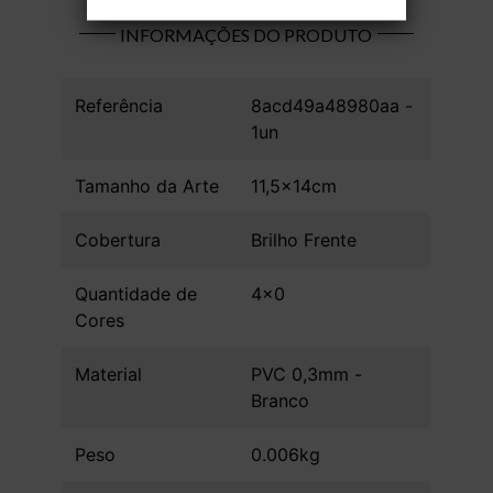
INFORMAÇÕES DO PRODUTO
Referência
8acd49a48980aa -
1un
Tamanho da Arte
11,5x14cm
Cobertura
Brilho Frente
Quantidade de
4x0
Cores
Material
PVC 0,3mm -
Branco
Peso
0.006kg