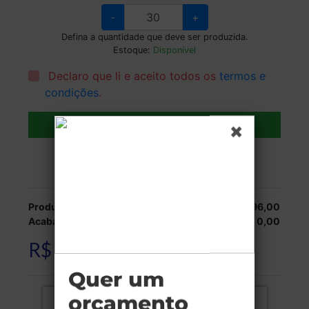
-
+
Defina a quantidade que deve ser produzida.
Estoque:
Disponível
Declaro que li e aceito todos os
termos e
condições
.
Adicionar ao carrinho
Veja as opções de entrega.
Produção:
R$ 396,00
Acabamentos:
R$ 0,00
R$ 396,00