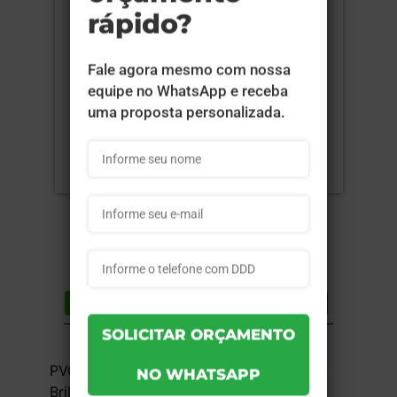
Compartilhar
Lista de desejos
DESCRIÇÃO DO PRODUTO
PVC 0,3mm - Branco - 4x0 - 11,5x14cm -
Brilho Frente - 1 unid