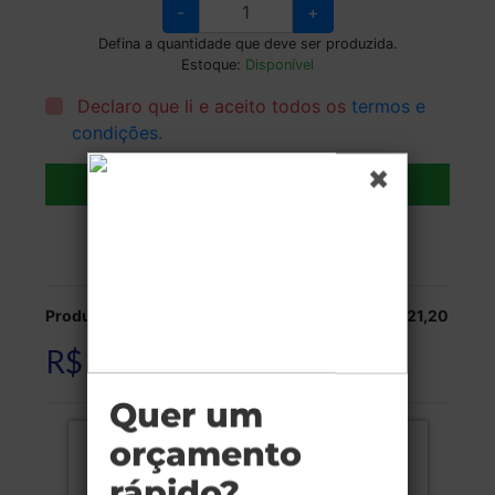
-
+
Defina a quantidade que deve ser produzida.
Estoque:
Disponível
Declaro que li e aceito todos os
termos e
condições
.
Adicionar ao carrinho
Veja as opções de entrega.
Produção:
R$ 321,20
R$ 321,20