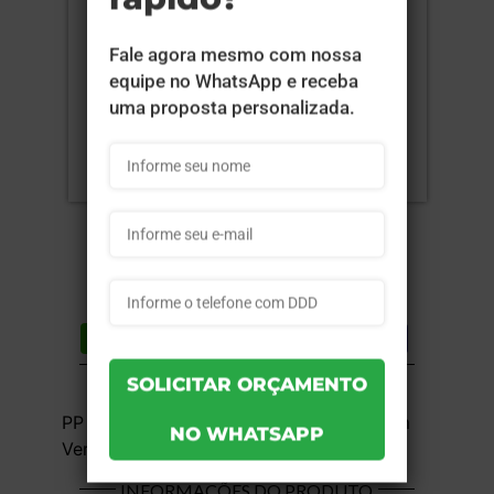
Compartilhar
Lista de desejos
DESCRIÇÃO DO PRODUTO
PP Polipropileno - 1x1 - 8,6x8,3cm - Sem
Verniz - 10 unid
INFORMAÇÕES DO PRODUTO