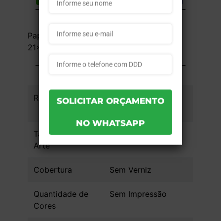
DESCRIÇÃO DO PRODUTO
Papel Kraft 90g - Sem Impressão -
21x36x10cm - Sem Verniz - 100 unid
INFORMAÇÕES DO PRODUTO
Referência
da59b4ccaf7233 -
100un
Tamanho da
21x36x10cm
Arte
Cobertura
Sem Verniz
Quantidade de
Sem Impressão
Cores