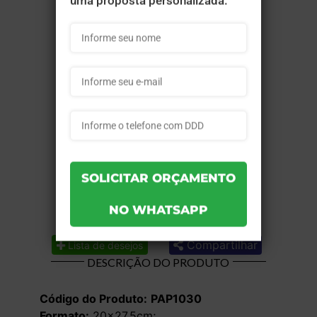
Compartilhar
Lista de desejos
DESCRIÇÃO DO PRODUTO
Código do Produto:
PAP1030
Formato:
20×27,5cm;