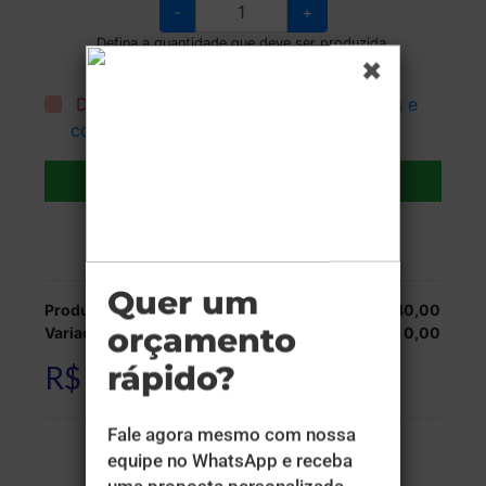
-
+
Defina a quantidade que deve ser produzida.
Estoque:
Disponível
Declaro que li e aceito todos os
termos e
condições
.
Adicionar ao carrinho
Veja as opções de entrega.
Produção:
R$ 1.040,00
Variações:
R$ 0,00
R$ 1.040,00