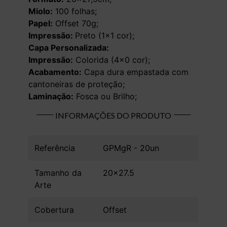
Miolo:
100 folhas;
Papel:
Offset 70g;
Impressão:
Preto (1×1 cor);
Capa Personalizada:
Impressão:
Colorida (4×0 cor);
Acabamento:
Capa dura empastada com
cantoneiras de proteção;
Laminação:
Fosca ou Brilho;
INFORMAÇÕES DO PRODUTO
Referência
GPMgR - 20un
Tamanho da
20x27.5
Arte
Cobertura
Offset