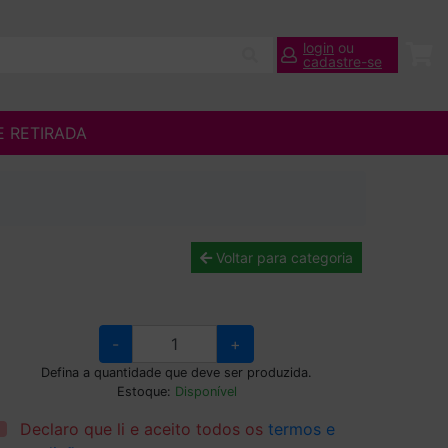
login
ou
cadastre-se
E RETIRADA
Voltar para categoria
-
+
Defina a quantidade que deve ser produzida.
Estoque:
Disponível
Declaro que li e aceito todos os
termos e