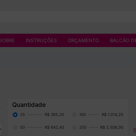
SOBRE
INSTRUÇÕES
ORÇAMENTO
BALCÃO D
Quantidade
25
R$ 365,20
100
R$ 1.014,20
50
R$ 642,40
250
R$ 2.508,00