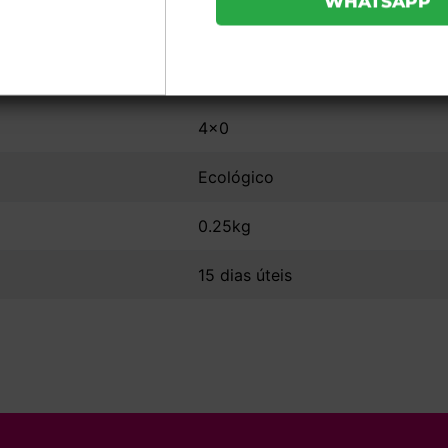
15x11
Sem Acabamento
4x0
Ecológico
0.25kg
15 dias úteis