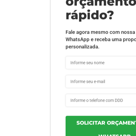
DESCRIÇÃO DO PRODUTO
nto - 25 unid
INFORMAÇÕES DO PRODUTO
9abbbbf57bdb8e - 25un