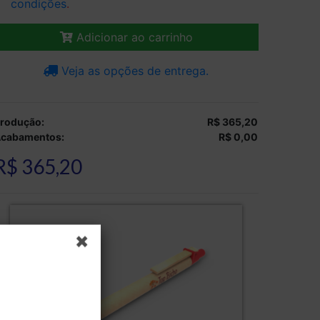
condições
.
Adicionar ao carrinho
Veja as opções de entrega.
rodução:
R$ 365,20
cabamentos:
R$ 0,00
R$ 365,20