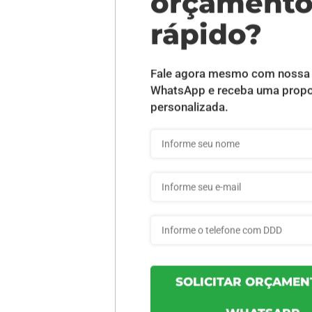
DESCRIÇÃO DO PRODUTO
z - 50 unid
INFORMAÇÕES DO PRODUTO
bb5e3cd8210d25 - 50un