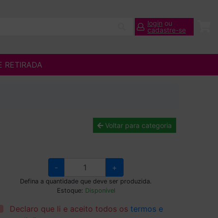
login
ou
cadastre-se
E RETIRADA
Voltar para categoria
-
+
Defina a quantidade que deve ser produzida.
Estoque:
Disponível
Declaro que li e aceito todos os
termos e