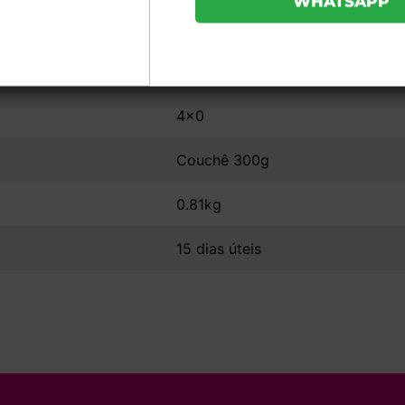
27x20
Sem Verniz
4x0
Couchê 300g
0.81kg
15 dias úteis