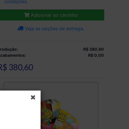
condições
.
Adicionar ao carrinho
Veja as opções de entrega.
rodução:
R$ 380,60
cabamentos:
R$ 0,00
R$ 380,60