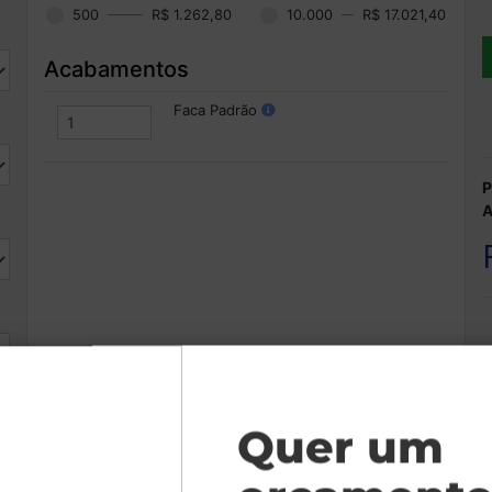
500
R$ 1.262,80
10.000
R$ 17.021,40
Acabamentos
Faca Padrão
P
A