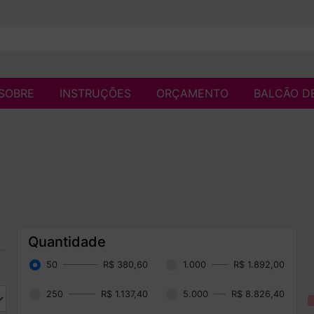
SOBRE
INSTRUÇÕES
ORÇAMENTO
BALCÃO D
Quantidade
50
R$ 380,60
1.000
R$ 1.892,00
250
R$ 1.137,40
5.000
R$ 8.826,40