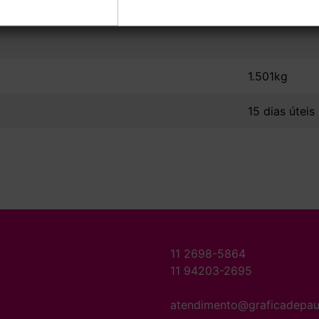
1.501kg
15 dias úteis
11 2698-5864
11 94203-2695
atendimento@graficadepau