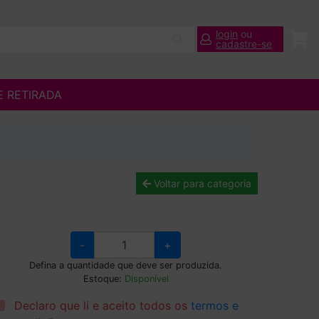
login
ou
cadastre-se
E RETIRADA
Voltar para categoria
-
+
Defina a quantidade que deve ser produzida.
Estoque:
Disponível
Declaro que li e aceito todos os
termos e