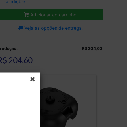
condições
.
Adicionar ao carrinho
Veja as opções de entrega.
rodução:
R$ 204,60
R$ 204,60