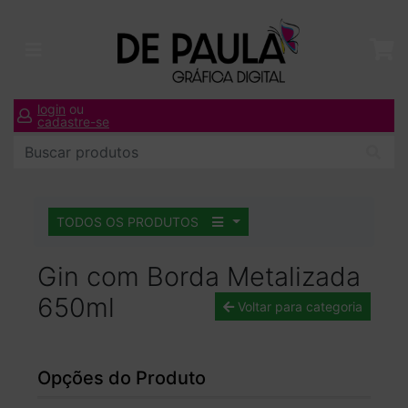
login
ou
cadastre-se
TODOS OS PRODUTOS
Gin com Borda Metalizada
650ml
Voltar para categoria
Opções do Produto