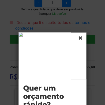
-
+
Defina a quantidade que deve ser produzida.
Estoque:
Disponível
Declaro que li e aceito todos os
termos e
condições
.
Adicionar ao carrinho
Veja as opções de entrega.
Produção:
R$ 455,40
R$ 455,40