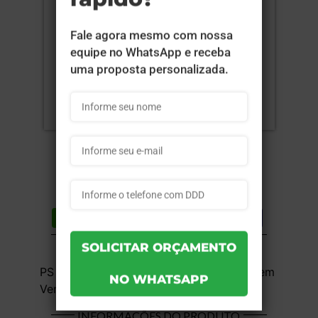
Compartilhar
Lista de desejos
DESCRIÇÃO DO PRODUTO
PS Cristal (Acrílico) - 1x0 - 10x20cm - Sem
Verniz - 10 unid
INFORMAÇÕES DO PRODUTO