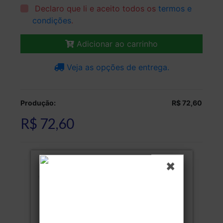
Declaro que li e aceito todos os
termos e
condições
.
Adicionar ao carrinho
Veja as opções de entrega.
Produção:
R$ 72,60
R$ 72,60