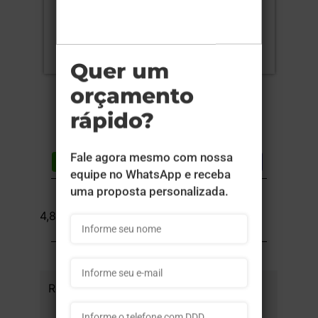
Compartilhar
Lista de desejos
DESCRIÇÃO DO PRODUTO
4,8x4 cm - 50 unid
INFORMAÇÕES DO PRODUTO
Referência
c3fc7471463463 -
50un