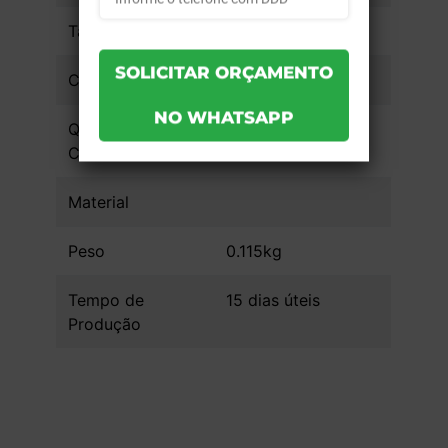
Tamanho da Arte
4,8x4
Cobertura
Quantidade de
Cores
Material
Peso
0.115kg
Tempo de
15 dias úteis
Produção