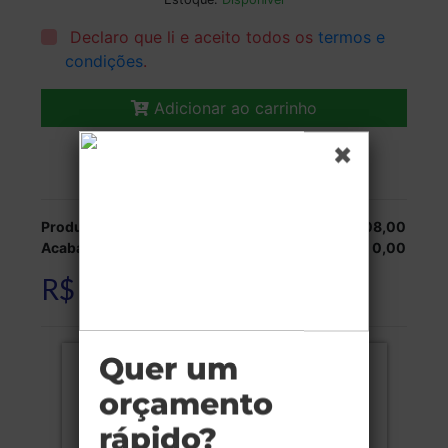
Declaro que li e aceito todos os
termos e
condições
.
Adicionar ao carrinho
Veja as opções de entrega.
Produção:
R$ 308,00
Acabamentos:
R$ 0,00
R$ 308,00