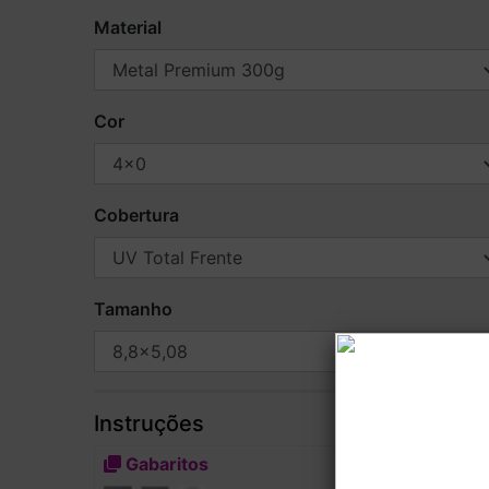
Material
Cor
Cobertura
Tamanho
Instruções
Gabaritos