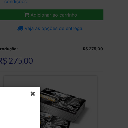
condições
.
Adicionar ao carrinho
Veja as opções de entrega.
rodução:
R$ 275,00
R$ 275,00