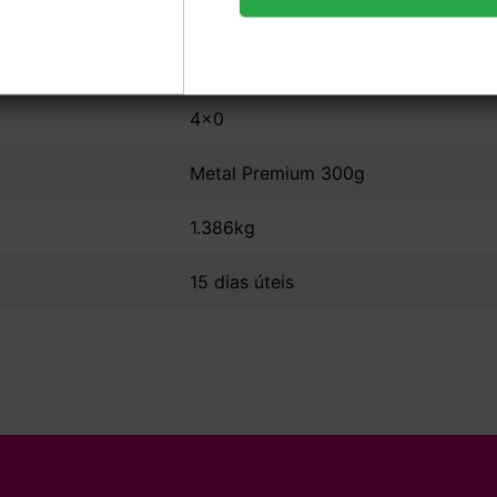
8,8x5,08
UV Total Frente
4x0
Metal Premium 300g
1.386kg
15 dias úteis