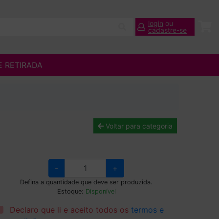
login
ou
cadastre-se
E RETIRADA
Voltar para categoria
-
+
Defina a quantidade que deve ser produzida.
Estoque:
Disponível
Declaro que li e aceito todos os
termos e