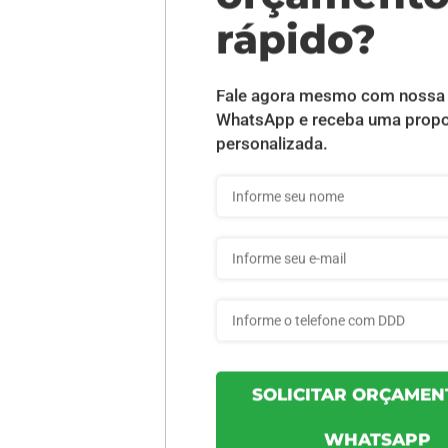
DESCRIÇÃO DO PRODUTO
UV Total Frente - 1000 unid
INFORMAÇÕES DO PRODUTO
6ed6689ab03263 - 1000un