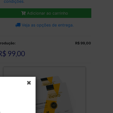
condições
.
Adicionar ao carrinho
Veja as opções de entrega.
rodução:
R$ 99,00
R$ 99,00