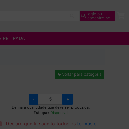
login
ou
cadastre-se
E RETIRADA
Voltar para categoria
-
+
Defina a quantidade que deve ser produzida.
Estoque:
Disponível
Declaro que li e aceito todos os
termos e