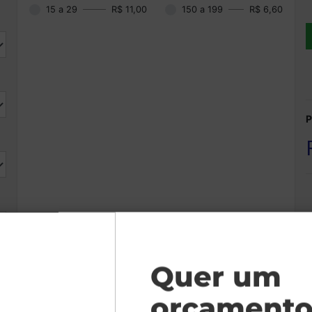
15 a 29
R$ 11,00
150 a 199
R$ 6,60
P