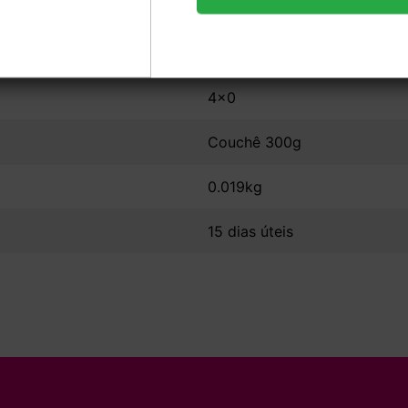
21x29,7
Sem Verniz
4x0
Couchê 300g
0.019kg
15 dias úteis