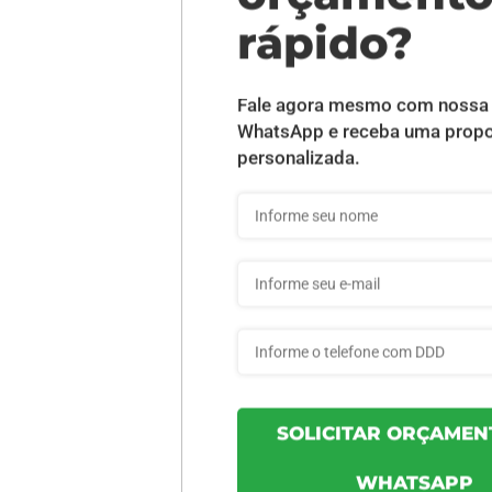
DESCRIÇÃO DO PRODUTO
niz - 1 unid
INFORMAÇÕES DO PRODUTO
556f8edfc6116b - 1un