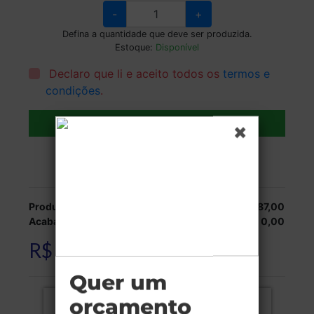
-
+
Defina a quantidade que deve ser produzida.
Estoque:
Disponível
Declaro que li e aceito todos os
termos e
condições
.
Adicionar ao carrinho
Veja as opções de entrega.
Produção:
R$ 187,00
Acabamentos:
R$ 0,00
R$ 187,00