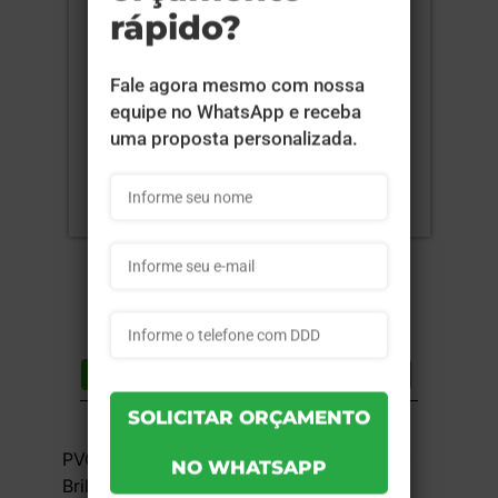
Compartilhar
Lista de desejos
DESCRIÇÃO DO PRODUTO
PVC 0,3mm - Branco - 4x0 - 11,5x14cm -
Brilho Frente - 25 unid