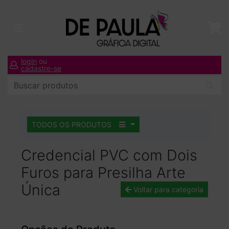
login
ou
cadastre-se
TODOS OS PRODUTOS
Credencial PVC com Dois
Furos para Presilha Arte
Única
Voltar para categoria