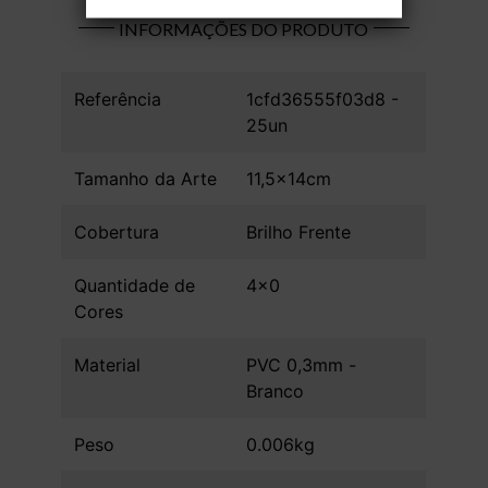
INFORMAÇÕES DO PRODUTO
Referência
1cfd36555f03d8 -
25un
Tamanho da Arte
11,5x14cm
Cobertura
Brilho Frente
Quantidade de
4x0
Cores
Material
PVC 0,3mm -
Branco
Peso
0.006kg