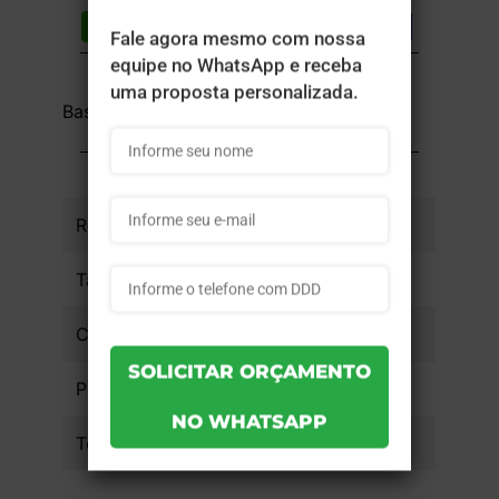
Compartilhar
Lista de desejos
DESCRIÇÃO DO PRODUTO
Base Plástica Mini
INFORMAÇÕES DO PRODUTO
Referência
bpmini - 1un
Tamanho da Arte
Cobertura
Peso
1.501kg
Tempo de Produção
15 dias úteis