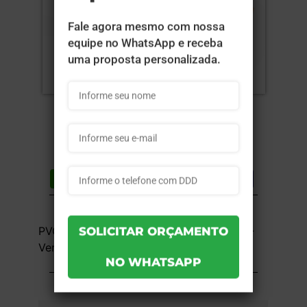
Compartilhar
Lista de desejos
DESCRIÇÃO DO PRODUTO
PVC 0,3mm - Branco - 4x4 - 8,7x5,7cm -
Verniz Fosco - 1 unid
INFORMAÇÕES DO PRODUTO