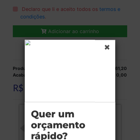
Declaro que li e aceito todos os
termos e
condições
.
Adicionar ao carrinho
Veja as opções de entrega.
Produção:
R$ 4.061,20
Acabamentos:
R$ 0,00
R$ 4.061,20