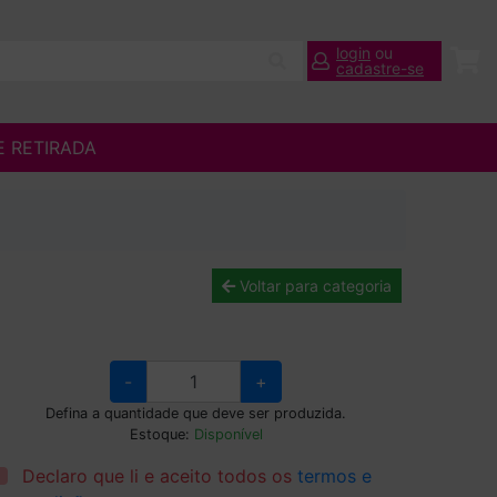
login
ou
cadastre-se
E RETIRADA
Voltar para categoria
-
+
Defina a quantidade que deve ser produzida.
Estoque:
Disponível
Declaro que li e aceito todos os
termos e