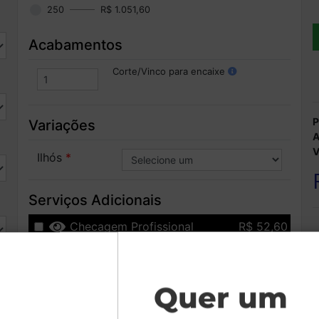
250
R$ 1.051,60
Acabamentos
Corte/Vinco para encaixe
P
Variações
A
V
Ilhós
Serviços Adicionais
Checagem Profissional
R$ 52,60
Adequação dos arquivos aos padrões de produção:
tamanho, cores e orientação da arte.
Garantia de reprodução ou reembolso quando houver
erros por parte da gráfica. (após análise do setor de
Contestação)