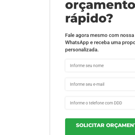
Alteração de arte, como redimensionamento, padrões
de cor, enquadramento de orientação
(vertical/horizontal) e conversão de RGB ou Pantone
para CMYK.
DESCRIÇÃO DO PRODUTO
erniz - 50 unid
INFORMAÇÕES DO PRODUTO