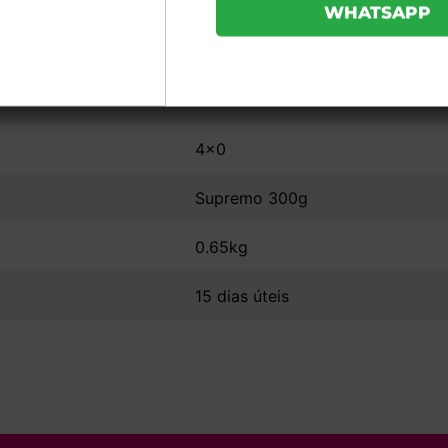
b253a7541d6052 - 50un
7x7x14,4
Sem Verniz
4x0
Supremo 300g
0.65kg
15 dias úteis