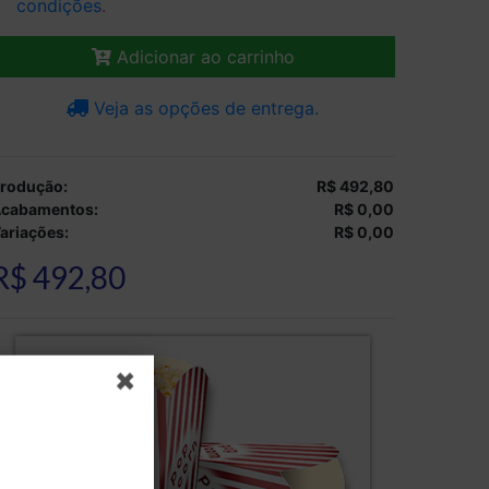
condições
.
Adicionar ao carrinho
Veja as opções de entrega.
rodução:
R$ 492,80
cabamentos:
R$ 0,00
ariações:
R$ 0,00
R$ 492,80