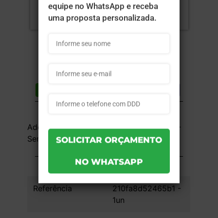
Compartilhar
Lista de desejos
DESCRIÇÃO DO PRODUTO
Adesivo Vinil 90g - 4x0 - 119,6x33,6cm -
Sem Verniz - 1 unid
INFORMAÇÕES DO PRODUTO
Referência
210fa8d52465b1 -
1un