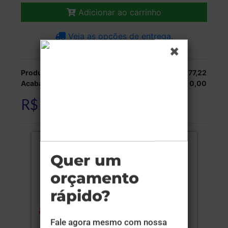
Adicionar ao carrinho
Veja as opções de entrega.
Produção:
R$ 77,22
Acabamentos:
R$ 0,00
R$ 77,22