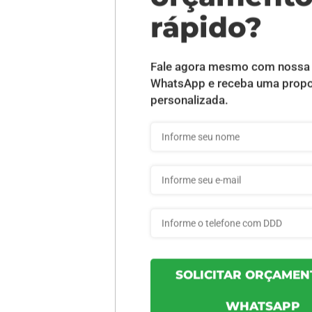
DESCRIÇÃO DO PRODUTO
INFORMAÇÕES DO PRODUTO
057e06994d37e7 - 3un