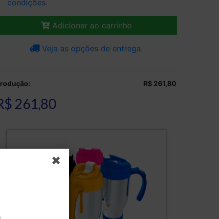
condições
.
Adicionar ao carrinho
Veja as opções de entrega.
rodução:
R$ 261,80
R$ 261,80