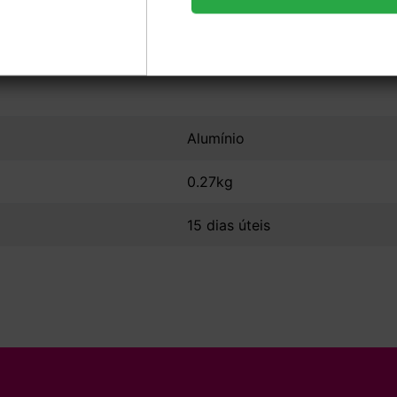
Sem Verniz
Alumínio
0.27kg
15 dias úteis