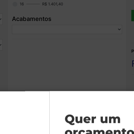
16
R$ 1.401,40
Acabamentos
P