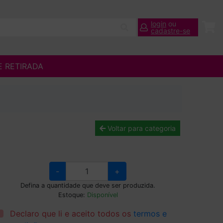
login
ou
cadastre-se
E RETIRADA
Voltar para categoria
-
+
Defina a quantidade que deve ser produzida.
Estoque:
Disponível
Declaro que li e aceito todos os
termos e