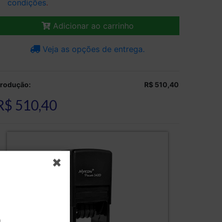
condições
.
Adicionar ao carrinho
Veja as opções de entrega.
rodução:
R$ 510,40
R$ 510,40