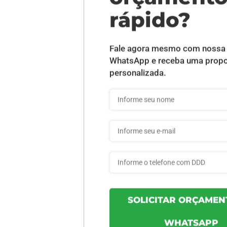
DESCRIÇÃO DO PRODUTO
m - 1 unid
INFORMAÇÕES DO PRODUTO
83265eb98ca563 - 1un