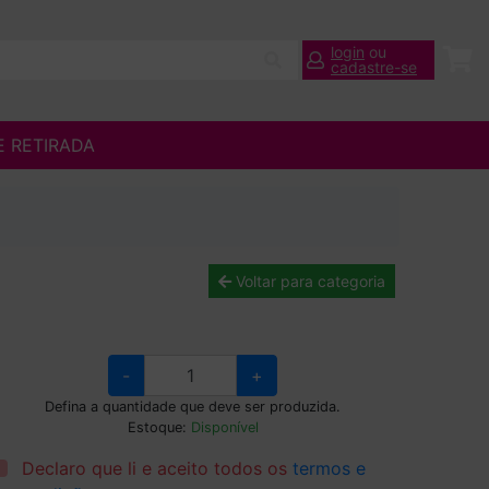
login
ou
cadastre-se
E RETIRADA
Voltar para categoria
-
+
Defina a quantidade que deve ser produzida.
Estoque:
Disponível
Declaro que li e aceito todos os
termos e