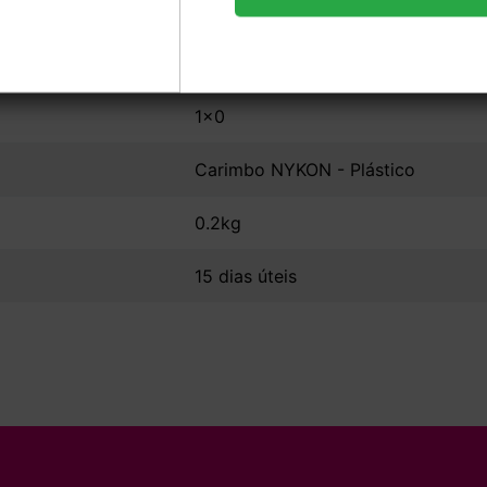
4,3x4,3cm
1x0
Carimbo NYKON - Plástico
0.2kg
15 dias úteis