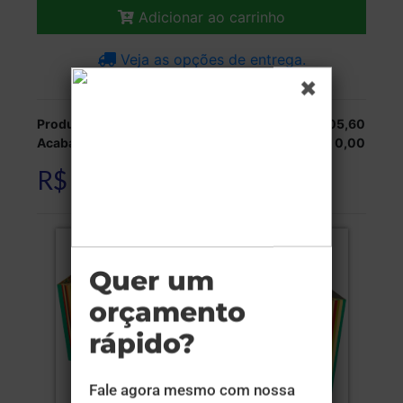
Adicionar ao carrinho
Veja as opções de entrega.
Produção:
R$ 105,60
Acabamentos:
R$ 0,00
R$ 105,60