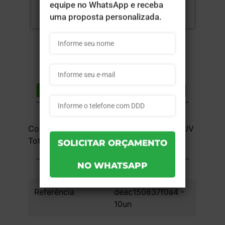
Compartilhar
Lista de desejos
DESCRIÇÃO DO PRODUTO
Couchê 300g - 4x0 - 18,9x9x13,5 cm - UV
Total Frente - 10 unid
INFORMAÇÕES DO PRODUTO
Referência
deac150837f0a4 -
10un