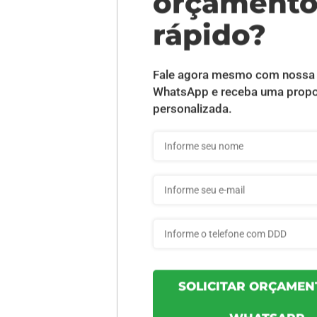
DESCRIÇÃO DO PRODUTO
ente e Verso - 500 unid
INFORMAÇÕES DO PRODUTO
93c3ae38f7b97b - 500un