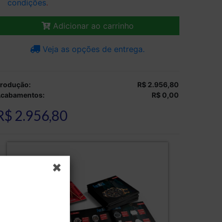
condições
.
Adicionar ao carrinho
Veja as opções de entrega.
rodução:
R$ 2.956,80
cabamentos:
R$ 0,00
R$ 2.956,80