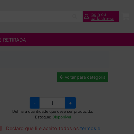
login
ou
cadastre-se
E RETIRADA
Voltar para categoria
-
+
Defina a quantidade que deve ser produzida.
Estoque:
Disponível
Declaro que li e aceito todos os
termos e