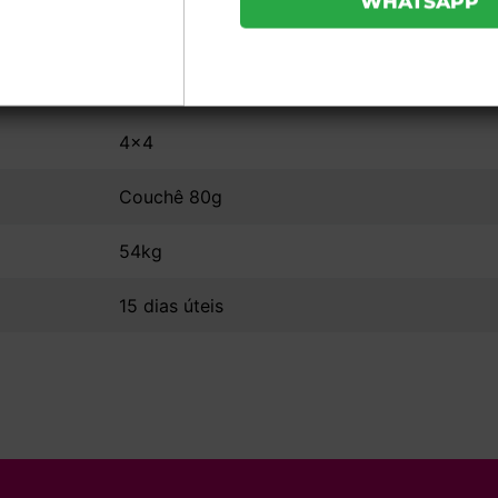
20x15
UV Total Frente e Verso - 8 Páginas
4x4
Couchê 80g
54kg
15 dias úteis