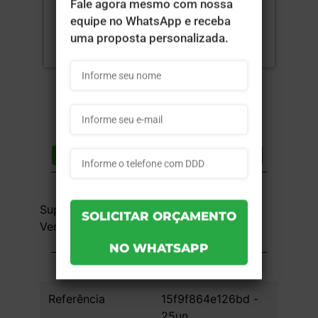
Compartilhar
Lista de desejos
DESCRIÇÃO DO PRODUTO
Supremo 300g - 4x0 - 15x10 cm - Sem
Verniz - 25 unid
INFORMAÇÕES DO PRODUTO
Referência
15f9f864e126bd -
25un