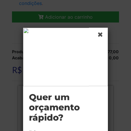
condições
.
Adicionar ao carrinho
Veja as opções de entrega.
Produção:
R$ 77,00
Acabamentos:
R$ 0,00
R$ 77,00