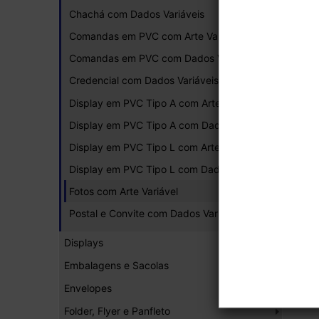
Chachá com Dados Variáveis
Comandas em PVC com Arte Variável
Comandas em PVC com Dados Variáveis
Credencial com Dados Variáveis
Display em PVC Tipo A com Arte Variável
Display em PVC Tipo A com Dados Variáveis
Display em PVC Tipo L com Arte Variável
Display em PVC Tipo L com Dados Variáveis
Fotos com Arte Variável
Postal e Convite com Dados Variáveis
Displays
Embalagens e Sacolas
Envelopes
Folder, Flyer e Panfleto