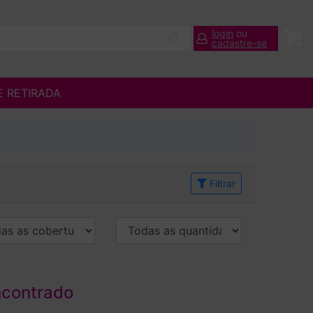
login
ou
cadastre-se
E RETIRADA
Filtrar
ncontrado