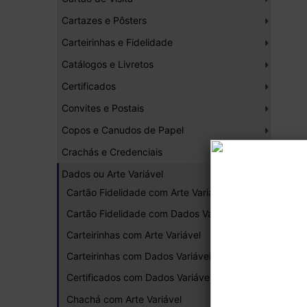
Cartazes e Pôsters
Carteirinhas e Fidelidade
Catálogos e Livretos
Certificados
Convites e Postais
Copos e Canudos de Papel
Crachás e Credenciais
Dados ou Arte Variável
Cartão Fidelidade com Arte Variável
Cartão Fidelidade com Dados Variáveis
Carteirinhas com Arte Variável
Carteirinhas com Dados Variáveis
Certificados com Dados Variáveis
Chachá com Arte Variável