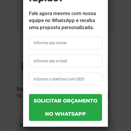
Compartilhar
Lista de desejos
DESCRIÇÃO DO PRODUTO
Supremo Metalizado 300g - 4x0 -
12,6x12,5 cm - UV Total Frente - 100 unid
INFORMAÇÕES DO PRODUTO
Referência
89da7a207b1060 -