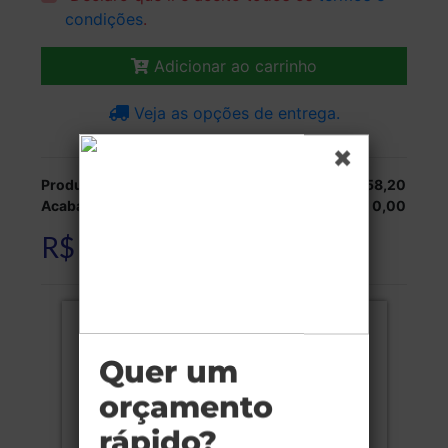
condições
.
Adicionar ao carrinho
Veja as opções de entrega.
Produção:
R$ 1.058,20
Acabamentos:
R$ 0,00
R$ 1.058,20