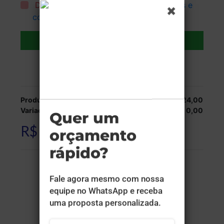
Declaro que li e aceito todos os
termos e
condições
.
Adicionar ao carrinho
Veja as opções de entrega.
Produção:
R$ 524,00
Variações:
R$ 0,00
R$ 524,00