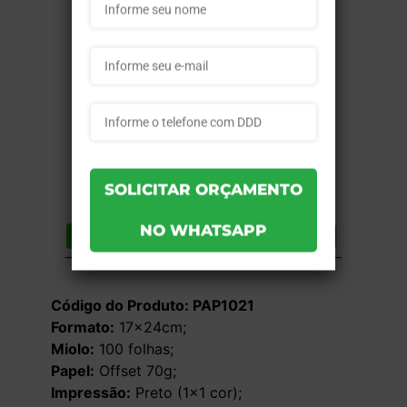
Compartilhar
Lista de desejos
DESCRIÇÃO DO PRODUTO
Código do Produto: PAP1021
Formato:
17x24cm;
Miolo:
100 folhas;
Papel:
Offset 70g;
Impressão:
Preto (1×1 cor);