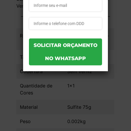
Verniz - 1 unid
INFORMAÇÕES DO PRODUTO
Referência
491befeb58b3bd -
1un
Tamanho da Arte
14,8x21
Cobertura
Sem Verniz
Quantidade de
1x1
Cores
Material
Sulfite 75g
Peso
0.002kg