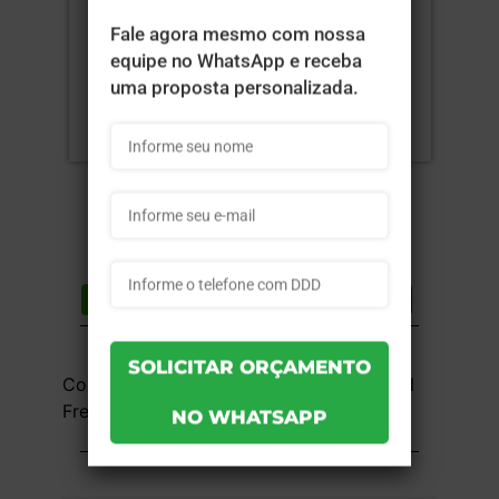
Compartilhar
Lista de desejos
DESCRIÇÃO DO PRODUTO
Couchê 300g - 4x0 - 11x14cm - UV Total
Frente - 50 unid
INFORMAÇÕES DO PRODUTO