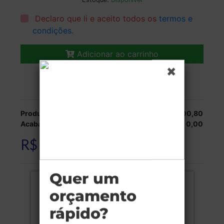
Declaro que li e aceito todos os
termos e
condições
.
Adicionar ao carrinho
Veja as opções de entrega.
Produção:
R$ 800,80
Acabamentos:
R$ 0,00
R$ 800,80