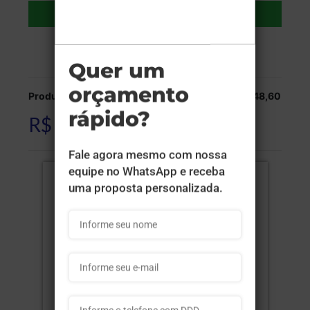
Adicionar ao carrinho
Veja as opções de entrega.
Produção:
R$ 248,60
R$ 248,60