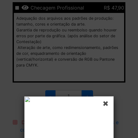
Checagem Profissional
R$ 47,90
Adequação dos arquivos aos padrões de produção:
tamanho, cores e orientação da arte.
Garantia de reprodução ou reembolso quando houver
erros por parte da gráfica. (após análise do setor de
Contestação)
Alteração de arte, como redimensionamento, padrões
de cor, enquadramento de orientação
(vertical/horizontal) e conversão de RGB ou Pantone
para CMYK.
-
+
Defina a quantidade que deve ser produzida.
Estoque:
Disponível
Declaro que li e aceito todos os
termos e
condições
.