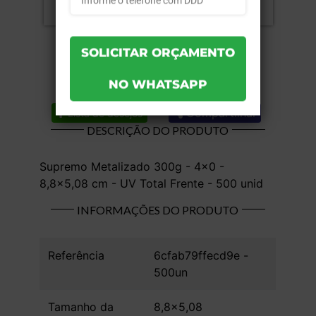
Compartilhar
Lista de desejos
DESCRIÇÃO DO PRODUTO
Supremo Metalizado 300g - 4x0 -
8,8x5,08 cm - UV Total Frente - 500 unid
INFORMAÇÕES DO PRODUTO
Referência
6cfab79ffecd9e -
500un
Tamanho da
8,8x5,08