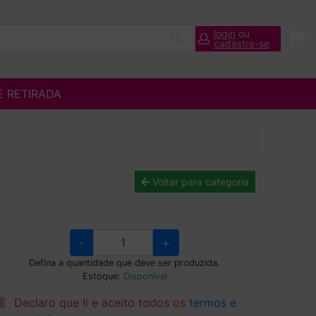
login
ou
cadastre-se
E RETIRADA
Voltar para categoria
-
+
Defina a quantidade que deve ser produzida.
Estoque:
Disponível
Declaro que li e aceito todos os
termos e