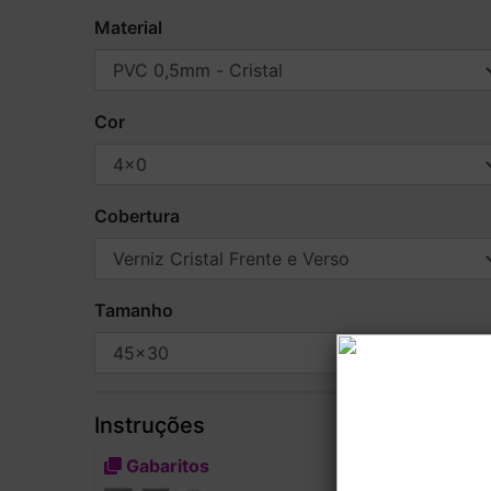
Material
Cor
Cobertura
Tamanho
Instruções
Gabaritos