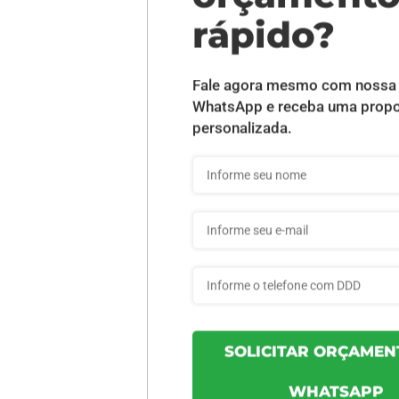
DESCRIÇÃO DO PRODUTO
niz Cristal Frente e Verso - 1 unid
INFORMAÇÕES DO PRODUTO
ca8de9ce59df15 - 1un