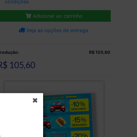
condições
.
Adicionar ao carrinho
Veja as opções de entrega.
rodução:
R$ 105,60
R$ 105,60