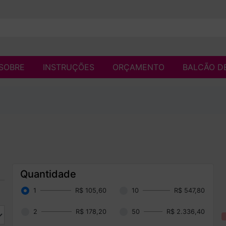
SOBRE
INSTRUÇÕES
ORÇAMENTO
BALCÃO D
Quantidade
1
R$ 105,60
10
R$ 547,80
2
R$ 178,20
50
R$ 2.336,40