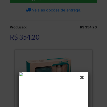
Veja as opções de entrega.
Produção:
R$ 354,20
R$ 354,20