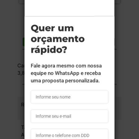
Compartilhar
Lista de desejos
DESCRIÇÃO DO PRODUTO
Carimbo NYKON - Plástico - 1x0 -
3,8x1,4cm - 1 unid
INFORMAÇÕES DO PRODUTO
Referência
09cfd41066f8eb -
1un
Tamanho da
3,8x1,4cm
Arte