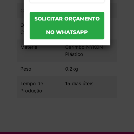
Cobertura
Quantidade de
1x0
Cores
Material
Carimbo NYKON -
Plástico
Peso
0.2kg
Tempo de
15 dias úteis
Produção